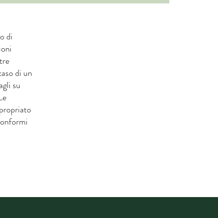
o di
ioni
tre
caso di un
agli su
Le
ppropriato
 conformi