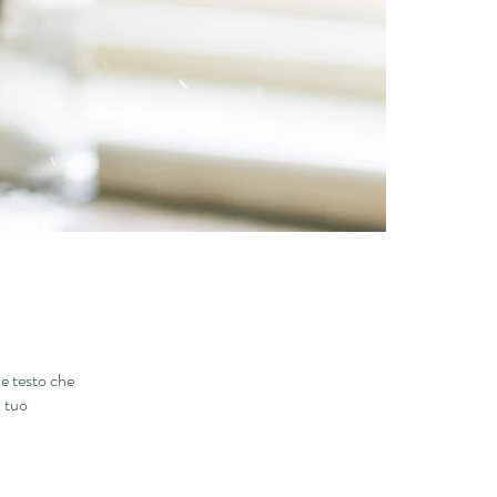
e testo che
l tuo