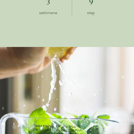
3
9
settimane
step