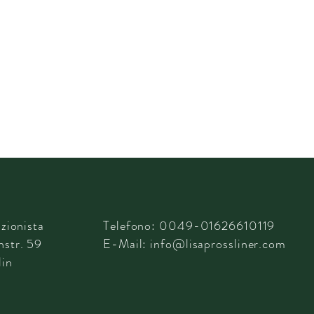
zionista
Telefono: 0049-01626610119
str. 59
E-Mail:
info@lisaprossliner.com
in